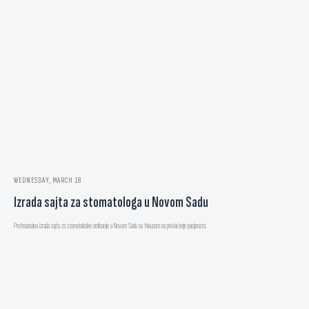
WEDNESDAY, MARCH 18
Izrada sajta za stomatologa u Novom Sadu
Profesionalna izrada sajta za stomatološke ordinacije u Novom Sadu sa fokusom na privlačenje pacijenata.