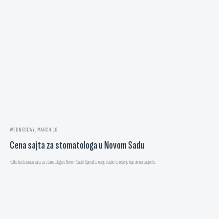
WEDNESDAY, MARCH 18
Cena sajta za stomatologa u Novom Sadu
Koliko košta izrada sajta za stomatologa u Novom Sadu? Uporedite opcije i izaberite rešenje koje donosi pacijente.