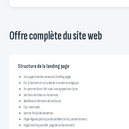
Offre complète du site web
Structure de la landing page
Une page orientée conversion (landing page)
9 à 12 sections structurées de manière stratégique
Un premier écran fort avec une proposition claire
Sections centrées sur les services
Bénéfices et éléments de confiance
Cas / exemples
Section finale de conversion
Pages légales (politique de confidentialité, consentement)
Pages techniques (404, page de remerciement)