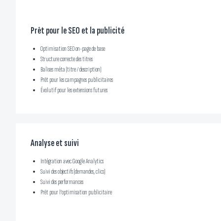
Prêt pour le SEO et la publicité
Optimisation SEO on-page de base
Structure correcte des titres
Balises méta (titre / description)
Prêt pour les campagnes publicitaires
Évolutif pour les extensions futures
Analyse et suivi
Intégration avec Google Analytics
Suivi des objectifs (demandes, clics)
Suivi des performances
Prêt pour l’optimisation publicitaire