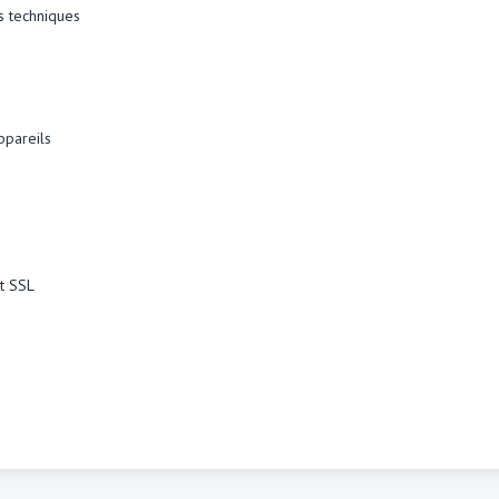
s techniques
ppareils
at SSL