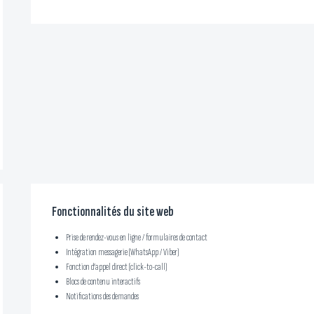
Fonctionnalités du site web
Prise de rendez-vous en ligne / formulaires de contact
Intégration messagerie (WhatsApp / Viber)
Fonction d’appel direct (click-to-call)
Blocs de contenu interactifs
Notifications des demandes