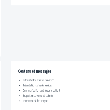
Contenu et messages
Titres et offres orientés conversion
Présentation claire des services
Communication centrée sur le patient
Proposition de valeur structurée
Textes concis à fort impact