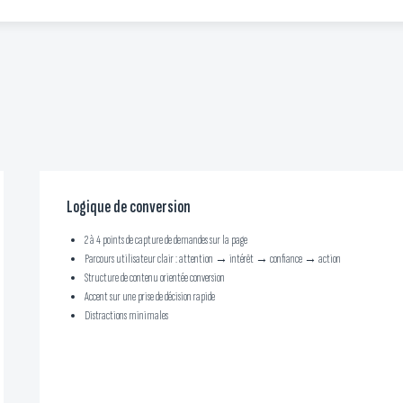
Logique de conversion
2 à 4 points de capture de demandes sur la page
Parcours utilisateur clair : attention → intérêt → confiance → action
Structure de contenu orientée conversion
Accent sur une prise de décision rapide
Distractions minimales