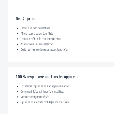
Design premium
Esthétique médicale raffinée
Mise en page propre et équilibrée
Focus sur l’offre et la prise de rendez-vous
Animations subtiles et élégantes
Design qui renforce la confiance dans le praticien
100 % responsive sur tous les appareils
Entièrement optimisé pour les appareils mobiles
Défilement fluide et interactions intuitives
Vitesse de chargement élevée
Optimisé pour le trafic mobile (source principale)