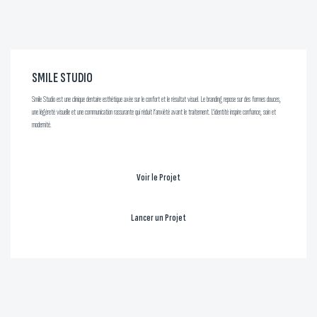
SMILE STUDIO
Smile Studio est une clinique dentaire esthétique axée sur le confort et le résultat visuel. Le branding repose sur des formes douces,
une légèreté visuelle et une communication rassurante qui réduit l’anxiété avant le traitement. L’identité inspire confiance, soin et
modernité.
Voir le Projet
Lancer un Projet