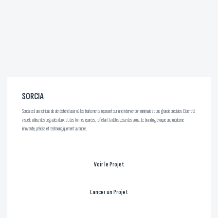
SORCIA
Sorcia est une clinique de dentisterie laser où les traitements reposent sur une intervention minimale et une grande précision. L’identité
visuelle utilise des dégradés doux et des formes épurées, reflétant la délicatesse des soins. Le branding évoque une médecine
innovante, précise et technologiquement avancée.
Voir le Projet
Lancer un Projet