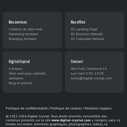
Nos services
Nos offres
Création de sites web
DC Landing Page
Marketing dentaire
DC Business Website
Branding dentaire
DC Corporate Website
Digital Crystal
Contact
À propos
Novi-Sad, Cirpanova 14
Sites web pour cabinets
Lun-Sam 9:30 - 19:00
dentaires
hello@digital-crystal.com
Blog et articles
EN
English
Politique de confidentialité
/
Politique de cookies
/
Mentions légales
© 2012-2026 Digital Crystal. Tous droits réservés. L’ensemble des
ES
Español
contenus présents sur le site
www.digital-crystal.com
, y compris, sans s’y
limiter, les textes, éléments graphiques, photographies, vidéos, la
FR
Français