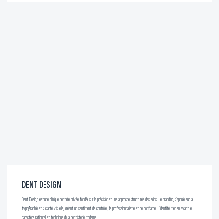
DENT DESIGN
Dent Design est une clinique dentaire privée fondée sur la précision et une approche structurée des soins. Le branding s’appuie sur la
typographie et la clarté visuelle, créant un sentiment de contrôle, de professionnalisme et de confiance. L’identité met en avant le
caractère rationnel et technique de la dentisterie moderne.