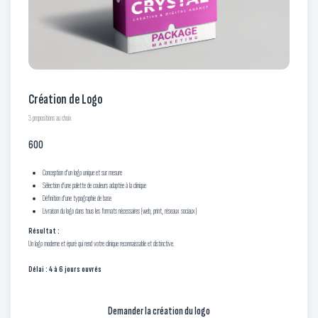
Création de Logo
3 propositions au choix
600
Conception d’un logo unique et sur mesure
Sélection d’une palette de couleurs adaptée à la clinique
Définition d’une typographie de base
Livraison du logo dans tous les formats nécessaires (web, print, réseaux sociaux)
Résultat :
Un logo moderne et épuré qui rend votre clinique reconnaissable et distinctive.
Délai : 4 à 6 jours ouvrés
Demander la création du logo