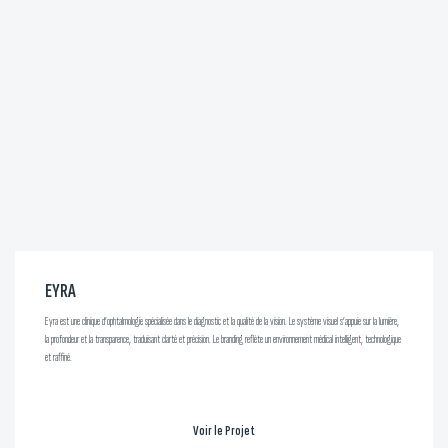
EYRA
Eyra est une clinique d’ophtalmologie spécialisée dans le diagnostic et la qualité de la vision. Le système visuel s’appuie sur la lumière,
la profondeur et la transparence, traduisant clarté et précision. Le branding reflète un environnement médical intelligent, technologique
et raffiné.
Voir le Projet