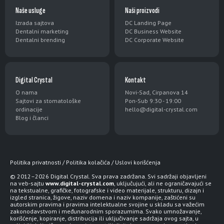
Naše usluge
Naši proizvodi
Izrada sajtova
DC Landing Page
Dentalni marketing
DC Business Website
Dentalni brending
DC Corporate Website
Digital Crystal
Kontakt
O nama
Novi-Sad, Cirpanova 14
Sajtovi za stomatološke
Pon-Sub 9:30 - 19:00
ordinacije
hello@digital-crystal.com
Blog i članci
EN
English
Politika privatnosti
/
Politika kolačića
/
Uslovi korišćenja
ES
Español
© 2012–2026 Digital Crystal. Sva prava zadržana. Svi sadržaji objavljeni
FR
Français
na veb-sajtu
www.digital-crystal.com
, uključujući, ali ne ograničavajući se
na tekstualne, grafičke, fotografske i video materijale, strukturu, dizajn i
DE
Deutsch
izgled stranica, žigove, naziv domena i naziv kompanije, zaštićeni su
autorskim pravima i pravima intelektualne svojine u skladu sa važećim
zakonodavstvom i međunarodnim sporazumima. Svako umnožavanje,
IT
Italiano
korišćenje, kopiranje, distribucija ili uključivanje sadržaja ovog sajta, u