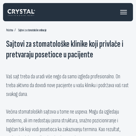
Početna
/
Sajtovi za stomatološke ordinacije
Sajtovi za stomatološke klinike koji privlače i
pretvaraju posetioce u pacijente
Vaš sajt treba da uradi više nego da samo izgleda profesionalno. On
treba aktivno da dovodi nove pacijente u vašu kliniku i podržava vaš rast
svakog dana.
Većina stomatoloških sajtova u tome ne uspeva. Mogu da izgledaju
moderno, ali im nedostaju jasna struktura, snažno pozicioniranje i
logičan tok koji vodi posetioca ka zakazivanju termina. Kao rezultat,