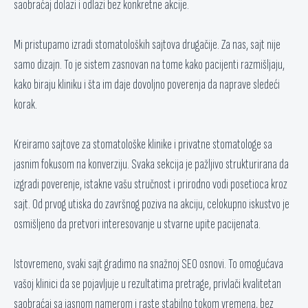
saobraćaj dolazi i odlazi bez konkretne akcije.
Mi pristupamo izradi stomatoloških sajtova drugačije. Za nas, sajt nije
samo dizajn. To je sistem zasnovan na tome kako pacijenti razmišljaju,
kako biraju kliniku i šta im daje dovoljno poverenja da naprave sledeći
korak.
Kreiramo sajtove za stomatološke klinike i privatne stomatologe sa
jasnim fokusom na konverziju. Svaka sekcija je pažljivo strukturirana da
izgradi poverenje, istakne vašu stručnost i prirodno vodi posetioca kroz
sajt. Od prvog utiska do završnog poziva na akciju, celokupno iskustvo je
osmišljeno da pretvori interesovanje u stvarne upite pacijenata.
Istovremeno, svaki sajt gradimo na snažnoj SEO osnovi. To omogućava
vašoj klinici da se pojavljuje u rezultatima pretrage, privlači kvalitetan
saobraćaj sa jasnom namerom i raste stabilno tokom vremena, bez